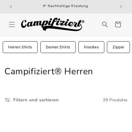
Direkt
🌱 Nachhaltige Kleidung
zum
Inhalt
Warenkorb
Herren Shirts
Damen Shirts
Hoodies
Zipper
K
Campifiziert® Herren
a
t
Filtern und sortieren
29 Produkte
e
g
o