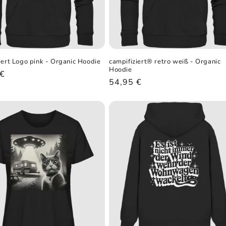
iert Logo pink - Organic Hoodie
campifiziert® retro weiß - Organic
Hoodie
ler
 €
Normaler
54,95 €
Preis