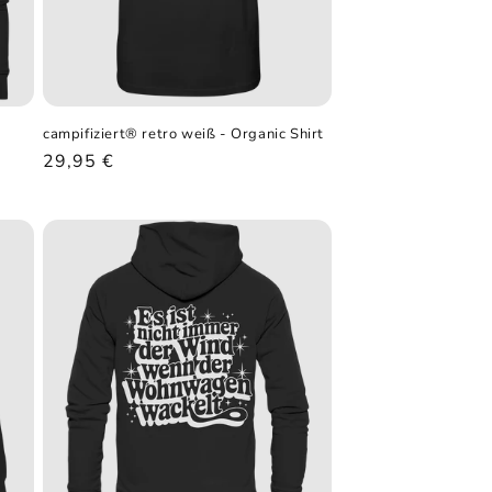
campifiziert® retro weiß - Organic Shirt
Normaler
29,95 €
Preis