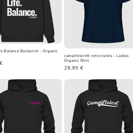
e.Balance Backprint - Organic
campifiziert® retro türkis - Ladies
Organic Shirt
ler
 €
Normaler
29,95 €
Preis