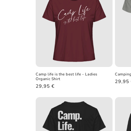
g
o
r
i
e
Camp life is the best life - Ladies
Camping
:
Organic Shirt
Norma
29,95
Normaler
29,95 €
Preis
Preis