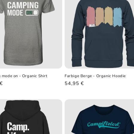
 mode on - Organic Shirt
Farbige Berge - Organic Hoodie
ler
 €
Normaler
54,95 €
Preis