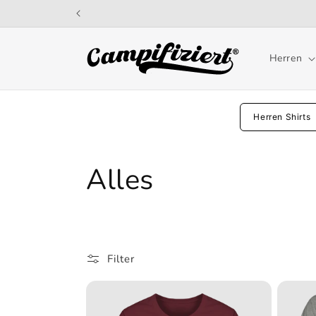
Direkt
zum
Inhalt
Herren
Herren Shirts
K
Alles
a
t
Filter
e