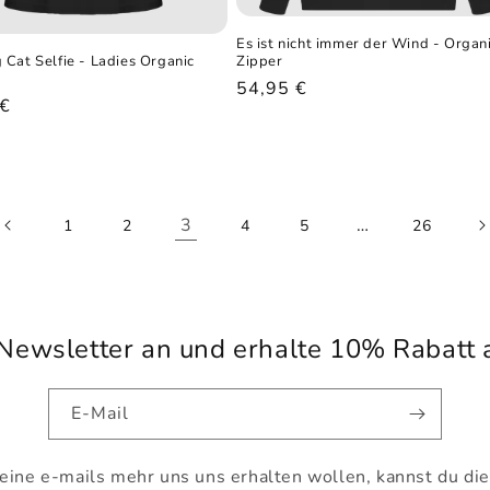
Es ist nicht immer der Wind - Organ
Zipper
Cat Selfie - Ladies Organic
Normaler
54,95 €
ler
 €
Preis
3
…
1
2
4
5
26
Newsletter an und erhalte 10% Rabatt a
E-Mail
keine e-mails mehr uns uns erhalten wollen, kannst du die