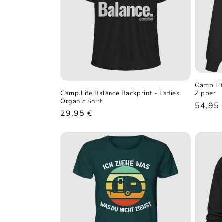
Camp.Lif
Zipper
Camp.Life.Balance Backprint - Ladies
Organic Shirt
Norma
54,95
Normaler
29,95 €
Preis
Preis