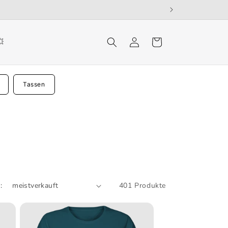
Einloggen
Warenkorb
💥
Tassen
:
401 Produkte