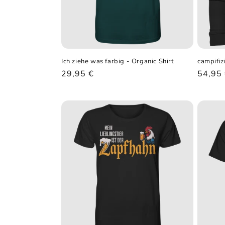
Ich ziehe was farbig - Organic Shirt
campifiz
Normaler
29,95 €
Norma
54,95
Preis
Preis