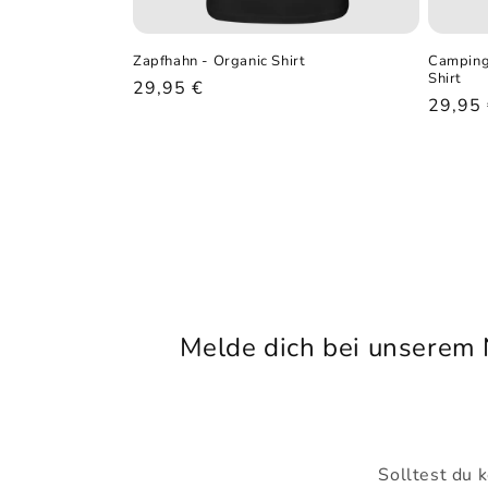
Zapfhahn - Organic Shirt
Camping 
Shirt
Normaler
29,95 €
Norma
29,95
Preis
Preis
Melde dich bei unserem 
Solltest du 