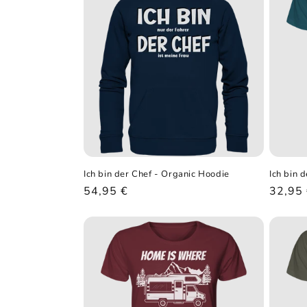
g
o
r
i
e
Ich bin der Chef - Organic Hoodie
Ich bin 
:
Normaler
54,95 €
Norma
32,95
Preis
Preis