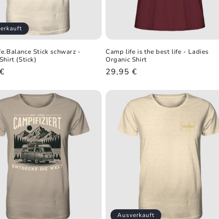
erkauft
e.Balance Stick schwarz -
Camp life is the best life - Ladies
Shirt (Stick)
Organic Shirt
ler
 €
Normaler
29,95 €
Preis
Ausverkauft