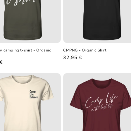
my camping t-shirt - Organic
CMPNG - Organic Shirt
Normaler
32,95 €
ler
 €
Preis