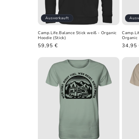
Ausverkauft
Ausv
Camp.Life.Balance Stick weiß - Organic
Camp.Lif
Hoodie (Stick)
Organic 
Normaler
59,95 €
Norma
34,95
Preis
Preis