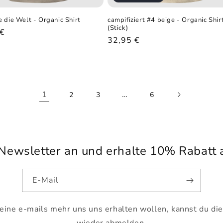
 die Welt - Organic Shirt
campifiziert #4 beige - Organic Shir
(Stick)
ler
 €
Normaler
32,95 €
Preis
1
…
2
3
6
Newsletter an und erhalte 10% Rabatt a
E-Mail
keine e-mails mehr uns uns erhalten wollen, kannst du die