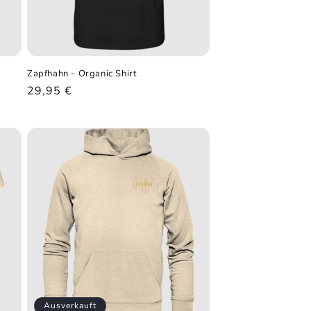
Zapfhahn - Organic Shirt
Normaler
29,95 €
Preis
Ausverkauft