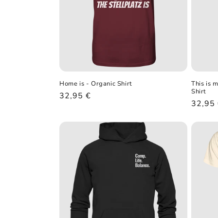
Home is - Organic Shirt
This is 
Shirt
Normaler
32,95 €
Norma
32,95
Preis
Preis