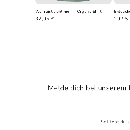
Wer reist sieht mehr - Organic Shirt
Entdecke
Normaler
32,95 €
Norma
29,95
Preis
Preis
Melde dich bei unserem 
Solltest du 