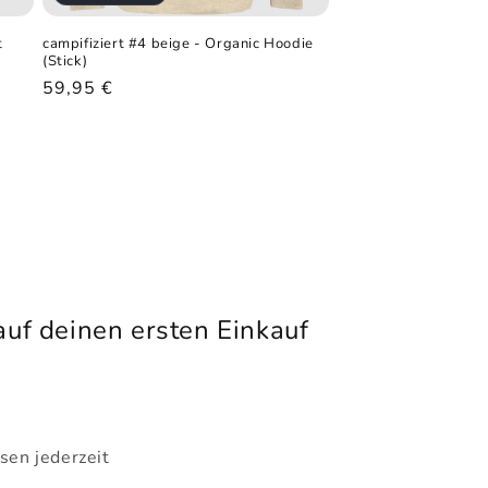
t
campifiziert #4 beige - Organic Hoodie
(Stick)
Normaler
59,95 €
Preis
uf deinen ersten Einkauf
sen jederzeit