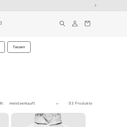
Einloggen
Warenkorb
💥
Tassen
h:
93 Produkte