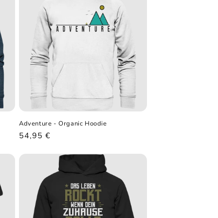
Adventure - Organic Hoodie
Normaler
54,95 €
Preis