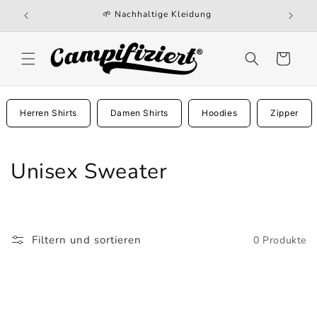
Direkt
🌱 Nachhaltige Kleidung
zum
Inhalt
Warenkorb
Herren Shirts
Damen Shirts
Hoodies
Zipper
K
Unisex Sweater
a
t
Filtern und sortieren
0 Produkte
e
g
o