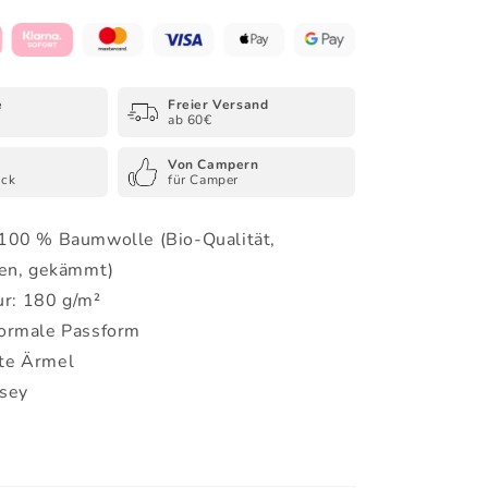
-
Organic
Shirt
e
Freier Versand
ab 60€
Von Campern
uck
für Camper
 100 % Baumwolle (Bio-Qualität,
en, gekämmt)
r: 180 g/m²
normale Passform
te Ärmel
rsey