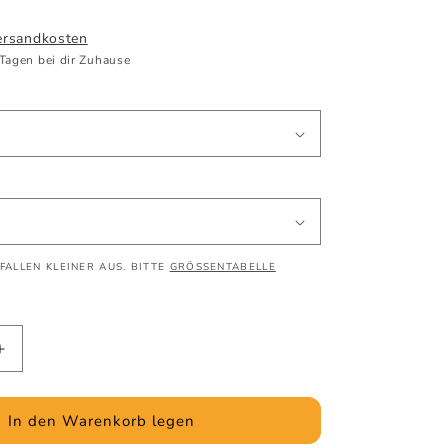
ersandkosten
 Tagen bei dir Zuhause
FALLEN KLEINER AUS. BITTE
GRÖSSENTABELLE
Erhöhe
die
Menge
für
In den Warenkorb legen
per
happy_camper