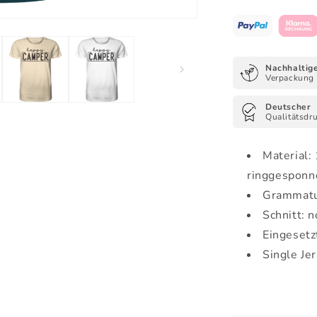
-
Organic
Shirt
Nachhaltig
Verpackung
Deutscher
Qualitätsdr
Material:
ringgesponn
Grammatu
Schnitt: 
Eingesetz
Single Je