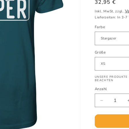
Normaler
32,95 €
Preis
V
Inkl. MwSt. zzgl.
Lieferzeiten: In 3-7
Farbe
Größe
UNSERE PRODUKTE 
BEACHTEN
Anzahl
Verringere
die
Menge
für
happy_cam