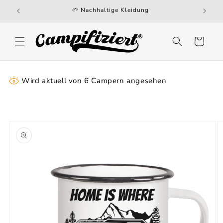
Direkt
🌱 Nachhaltige Kleidung
zum
Inhalt
Warenkorb
Wird aktuell von
6
Campern angesehen
oduktinformationen
ringen