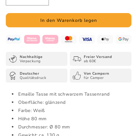
Verringere
Erhöhe
die
die
Menge
Menge
für
für
In den Warenkorb legen
Home
Home
is
is
-
-
Emaille
Emaille
Tasse
Tasse
Nachhaltige
Freier Versand
(Black)
(Black)
Verpackung
ab 60€
Deutscher
Von Campern
Qualitätsdruck
für Camper
Emaille Tasse mit schwarzem Tassenrand
Oberfläche: glänzend
Farbe: Weiß
Höhe 80 mm
Durchmesser: Ø 80 mm
Gewicht: ca. 130 g