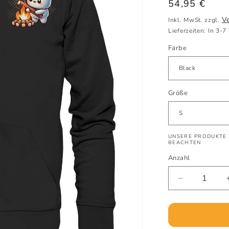
Normaler
54,95 €
Preis
V
Inkl. MwSt. zzgl.
Lieferzeiten: In 3-7
Farbe
Größe
UNSERE PRODUKTE 
BEACHTEN
Anzahl
Verringere
die
Menge
für
S&#39;mor