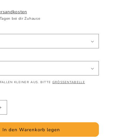
ersandkosten
 Tagen bei dir Zuhause
FALLEN KLEINER AUS. BITTE
GRÖSSENTABELLE
Erhöhe
die
Menge
für
In den Warenkorb legen
es
S&#39;mores