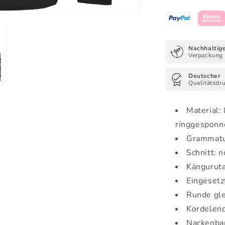
-
Organic
Zipper
Nachhaltig
Verpackung
Deutscher
Qualitätsdr
Material:
ringgesponne
Grammatu
Schnitt: 
Känguruta
Eingesetz
Runde gle
Kordelend
Nackenban