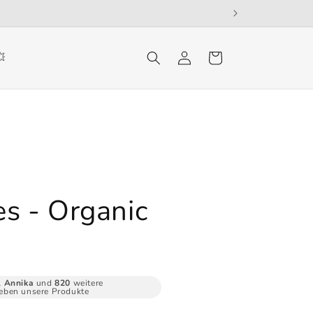
Einloggen
Warenkorb
💥
s - Organic
, Annika
und
820
weitere
eben unsere Produkte