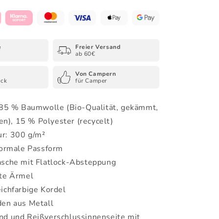
-
Organic
Zipper
e
Freier Versand
ab 60€
Von Campern
uck
für Camper
 85 % Baumwolle (Bio-Qualität, gekämmt,
n), 15 % Polyester (recycelt)
r: 300 g/m²
normale Passform
sche mit Flatlock-Absteppung
te Ärmel
ichfarbige Kordel
en aus Metall
d und Reißverschlussinnenseite mit