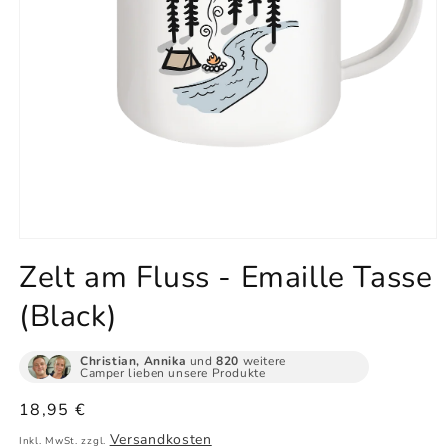
Medien
1
Zelt am Fluss - Emaille Tasse
in
Modal
(Black)
öffnen
Christian, Annika
und
820
weitere
Camper lieben unsere Produkte
Normaler
18,95 €
Preis
Versandkosten
Inkl. MwSt. zzgl.