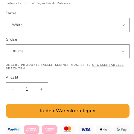
Lieferzeiten: In 3-7 Tagen bei dir Zuhause
Farbe
Größe
UNSERE PRODUKTE FALLEN KLEINER AUS. BITTE
GRÖSSENTABELLE
BEACHTEN
Anzahl
Verringere
Erhöhe
die
die
Menge
Menge
für
für
In den Warenkorb legen
Zelt
Zelt
am
am
Fluss
Fluss