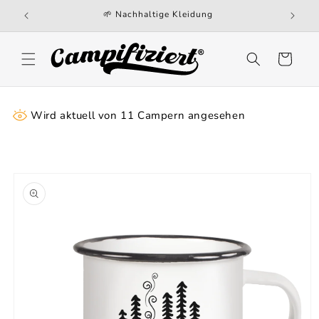
Direkt
🌱 Nachhaltige Kleidung
zum
Inhalt
Warenkorb
Wird aktuell von
11
Campern angesehen
oduktinformationen
ringen