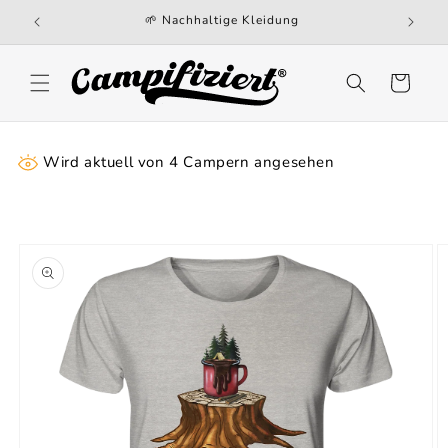
Direkt
🌱 Nachhaltige Kleidung
zum
Inhalt
Warenkorb
Wird aktuell von
4
Campern angesehen
oduktinformationen
ringen