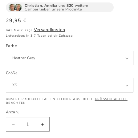
Christian, Annika
und
820
weitere
Camper lieben unsere Produkte
Normaler
29,95 €
Preis
Versandkosten
Inkl. MwSt. zzgl.
Lieferzeiten: In 3-7 Tagen bei dir Zuhause
Farbe
Größe
UNSERE PRODUKTE FALLEN KLEINER AUS. BITTE
GRÖSSENTABELLE
BEACHTEN
Anzahl
Verringere
Erhöhe
die
die