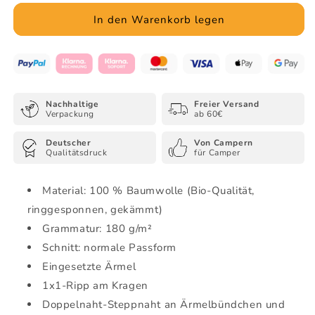
Menge
Menge
für
für
In den Warenkorb legen
Zelttasse
Zelttasse
-
-
Organic
Organic
Shirt
Shirt
Nachhaltige
Freier Versand
Verpackung
ab 60€
Deutscher
Von Campern
Qualitätsdruck
für Camper
Material: 100 % Baumwolle (Bio-Qualität,
ringgesponnen, gekämmt)
Grammatur: 180 g/m²
Schnitt: normale Passform
Eingesetzte Ärmel
1x1-Ripp am Kragen
Doppelnaht-Steppnaht an Ärmelbündchen und